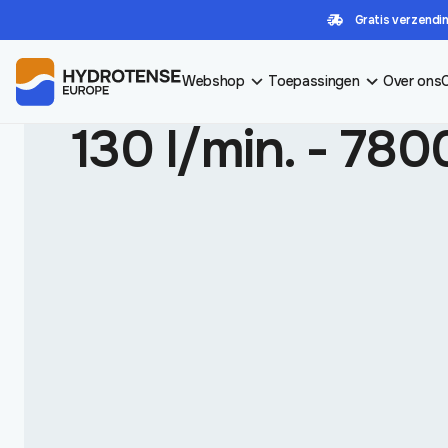
Gratis verzendin
HOME
/
PRODUCT DOORSTROOMCAPACITEIT
/
130 L/MIN. - 7800 L/UUR
Webshop
Toepassingen
Over ons
130 l/min. - 780