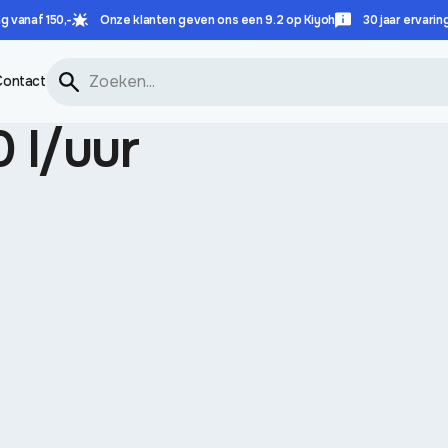
g vanaf 150,-
Onze klanten geven ons een 9.2 op Kiyoh
30 jaar ervarin
Contact
0 l/uur