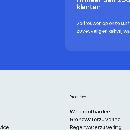
klanten
vertrouwen op onze sys
zuiver, veilig en kalkvrij w
Producten
Waterontharders
Grondwaterzuivering
vice
Regenwaterzuivering