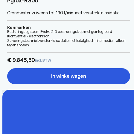
Pyrox-R300
Grondwater zuiveren tot 130 l/min. met versterkte oxidatie
Kenmerken
Besturingssysteem Evolve 2.0 bestruringsklep met geïntegreerd
luchtventiel - electronisch
Zuiveringstechniek versterkte oxidatie met katalytisch filtermedia - alleen
tegenspoelen
€
9.845,50
incl. BTW
In winkelwagen