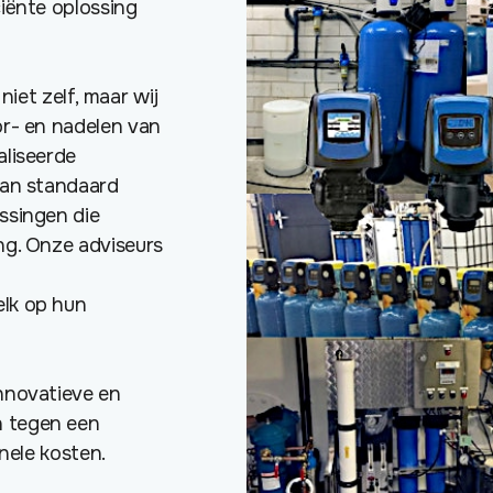
iënte oplossing
et zelf, maar wij
or- en nadelen van
aliseerde
aan standaard
ssingen die
ng. Onze adviseurs
lk op hun
nnovatieve en
 tegen een
onele kosten.