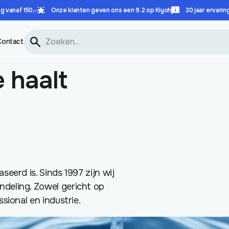
g vanaf 150,-
Onze klanten geven ons een 9.2 op Kiyoh
30 jaar ervarin
Contact
 haalt
seerd is. Sinds 1997 zijn wij
ndeling. Zowel gericht op
ssional en industrie.