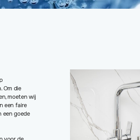
op
n. Om die
en, moeten wij
n een faire
 en een goede
n voor de