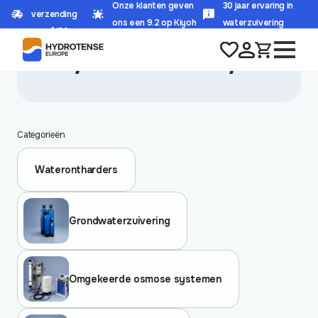
Onze klanten geven
30 jaar ervaring in
verzending
HOME
/
PRODUCT DOORSTROOMCAPACITEIT
/
42 L/MIN. - 2500 L/UUR
ons een 9.2 op Kiyoh
waterzuivering
vanaf 150,-
42 l/min. - 2500 l/uur
Categorieën
Waterontharders
Grondwaterzuivering
Omgekeerde osmose systemen