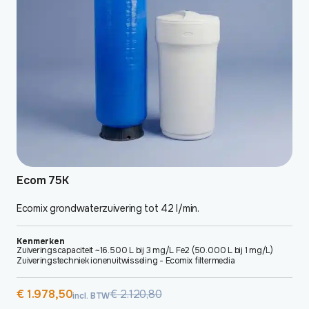
Ecom 75K
Ecomix grondwaterzuivering tot 42 l/min.
Kenmerken
Zuiveringscapaciteit ~16.500 L bij 3 mg/L Fe2 (50.000 L bij 1 mg/L)
Zuiveringstechniek ionenuitwisseling - Ecomix filtermedia
Oorspronkelijke
Huidige
€
1.978,50
€
2.120,80
incl. BTW
prijs
prijs