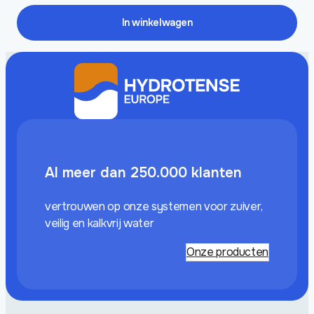
was:
is:
€ 2.120,80.
€ 1.978,50.
In winkelwagen
Al meer dan 250.000 klanten
vertrouwen op onze systemen voor zuiver,
veilig en kalkvrij water
Onze producten