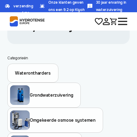
Onze klanten geven
30 jaar ervaring in
verzending
HOME
/
PRODUCT DOORSTROOMCAPACITEIT
/
45 L/MIN. BIJ 20" BB
ons een 9.2 op Kiyoh
waterzuivering
vanaf 150,-
45 l/min. bij 20" BB
Categorieën
Waterontharders
Grondwaterzuivering
Omgekeerde osmose systemen