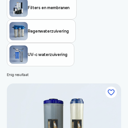
Filters en membranen
Regenwaterzuivering
UV-c waterzuivering
Enig resultaat
Dit
product
heeft
meerdere
variaties.
Deze
optie