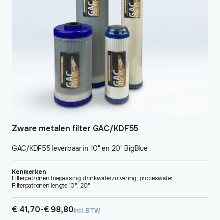
kan
gekozen
worden
op
de
productpagina
Zware metalen filter GAC/KDF55
GAC/KDF55 leverbaar in 10" en 20" BigBlue
Kenmerken
Filterpatronen toepassing drinkwaterzuivering, proceswater
Filterpatronen lengte 10", 20"
Prijsklasse:
€
41,70
-
€
98,80
incl. BTW
€ 41,70