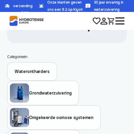
Onze klanten geven
30 jaar ervaring in
verzending
HOME
/
PRODUCT FILTERFIJNHEID
/
ACTIEVE KOOL 10 ΜM
ons een 9.2 op Kiyoh
waterzuivering
vanaf 150,-
actieve kool 10 µm
Categorieën
Waterontharders
Grondwaterzuivering
Omgekeerde osmose systemen