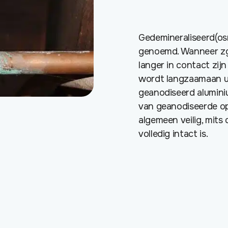
Gedemineraliseerd(os
genoemd. Wanneer zgn
langer in contact zij
wordt langzaamaan ui
geanodiseerd aluminiu
van geanodiseerde op
algemeen veilig, mits
volledig intact is.