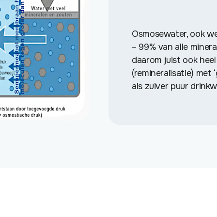
Osmosewater, ook wel
– 99% van alle minera
daarom juist ook hee
(remineralisatie) me
als zuiver puur drink