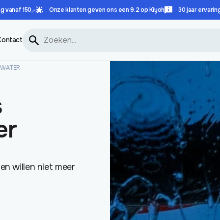
g vanaf 150,-
Onze klanten geven ons een 9.2 op Kiyoh
30 jaar ervarin
Contact
KWATER
s
er
n willen niet meer