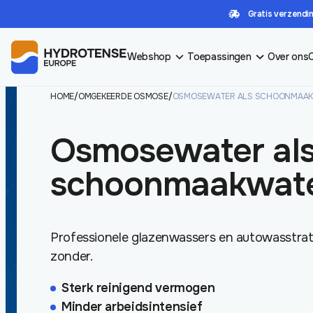
Gratis verzendin
Webshop
Toepassingen
Over ons
HOME
/
OMGEKEERDE OSMOSE
/
OSMOSEWATER ALS SCHOONMAA
Osmosewater al
schoonmaakwat
Professionele glazenwassers en autowasstrate
zonder.
Sterk reinigend vermogen
Minder arbeidsintensief