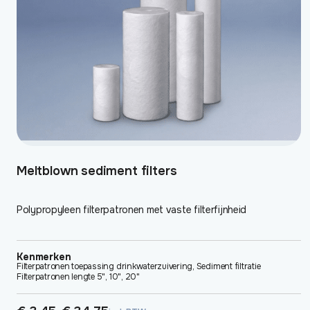
gekozen
worden
op
de
productpagina
Meltblown sediment filters
Polypropyleen filterpatronen met vaste filterfijnheid
Kenmerken
Filterpatronen toepassing drinkwaterzuivering, Sediment filtratie
Filterpatronen lengte 5", 10", 20"