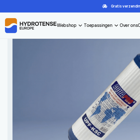
Gratis verzendin
HOME
/
WINKEL
/
FILTERS EN MEMBRANEN
/
ACTIEVE KOOL PATRONEN
/
ACTIEV
Webshop
Toepassingen
Over ons