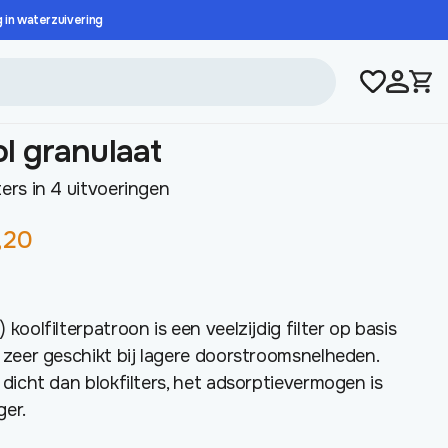
g in waterzuivering
ol granulaat
ers in 4 uitvoeringen
Prijsklasse:
,20
€ 13,80
tot
€ 57,20
koolfilterpatroon is een veelzijdig filter op basis
 zeer geschikt bij lagere doorstroomsnelheden.
 dicht dan blokfilters, het adsorptievermogen is
ger.