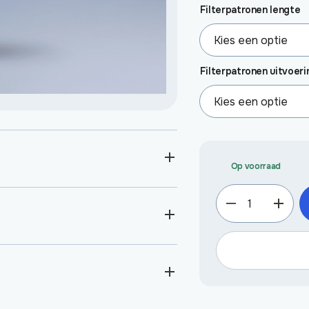
Filterpatronen lengte
Filterpatronen uitvoeri
Op voorraad
Actieve
kool
granulaat
aantal