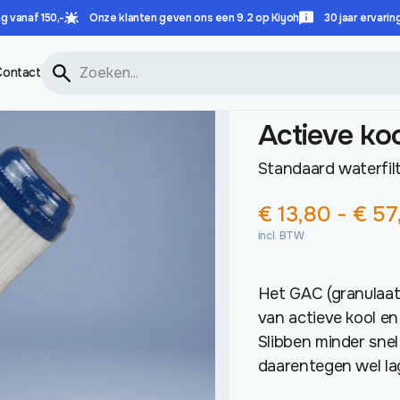
g vanaf 150,-
Onze klanten geven ons een 9.2 op Kiyoh
30 jaar ervarin
E KOOL GRANULAAT
Contact
Actieve ko
Standaard waterfilt
€
13,80
-
€
57
incl. BTW
Het GAC (granulaat) 
van actieve kool en
Slibben minder snel
daarentegen wel la