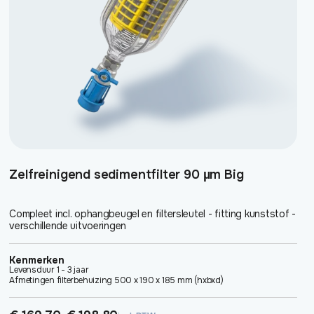
gekozen
worden
op
de
productpagina
Zelfreinigend sedimentfilter 90 µm Big
Compleet incl. ophangbeugel en filtersleutel - fitting kunststof -
verschillende uitvoeringen
Kenmerken
Levensduur 1 - 3 jaar
Afmetingen filterbehuizing 500 x 190 x 185 mm (hxbxd)