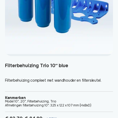
gekozen
worden
op
de
productpagina
Filterbehuizing Trio 10″ blue
Filterbehuizing compleet met wandhouder en filtersleutel.
Kenmerken
Model 10", 20", Filterbehuizing, Trio
Afmetingen filterbehuizing 10": 325 x 122 x 107 mm (HxBxD)