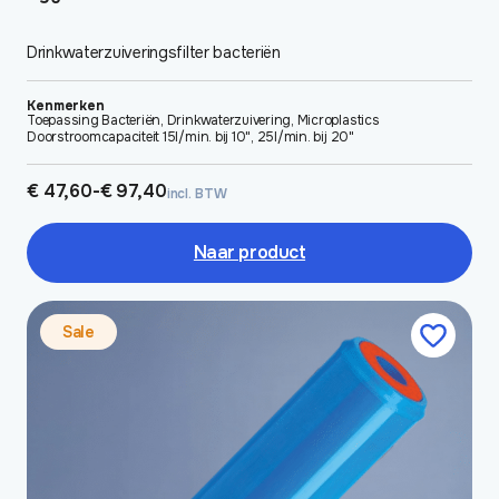
Drinkwaterzuiveringsfilter bacteriën
Kenmerken
Toepassing Bacteriën, Drinkwaterzuivering, Microplastics
Doorstroomcapaciteit 15l/min. bij 10", 25l/min. bij 20"
Prijsklasse:
€
47,60
-
€
97,40
incl. BTW
€ 47,60
tot
€ 97,40
Naar product