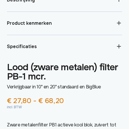
Product kenmerken
Specificaties
Lood (zware metalen) filter
PB-1 mcr.
Verkrijgbaar in 10" en 20" standaard en BigBlue
Prijsklasse:
€
27,80
-
€
68,20
€ 27,80
incl. BTW
tot
€ 68,20
Zware metalenfilter PB1 actieve kool blok, zuivert tot