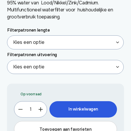
95% water van Lood/Nikkel/Zink/Cadmium.
Multifunctioneel waterfilter voor huishoudelijke en
grootverbruik toepassing.
Filterpatronen lengte
Filterpatronen uitvoering
Op voorraad
Lood
In winkelwagen
(zware
metalen)
filter
Toevoegen aan favorieten