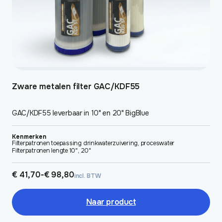
de
productpagina
Zware metalen filter GAC/KDF55
GAC/KDF55 leverbaar in 10" en 20" BigBlue
Kenmerken
Filterpatronen toepassing drinkwaterzuivering, proceswater
Filterpatronen lengte 10", 20"
Prijsklasse:
€
41,70
-
€
98,80
incl. BTW
€ 41,70
tot
€ 98,80
Naar product