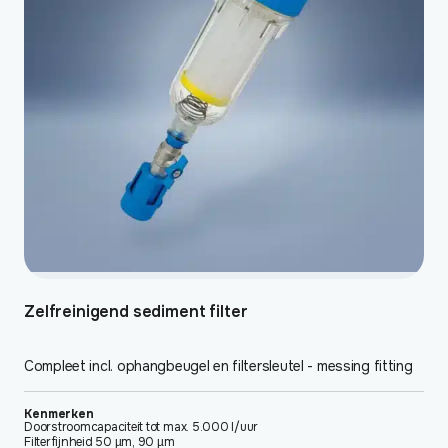
Deze
optie
kan
gekozen
worden
op
de
productpagina
Zelfreinigend sediment filter
Compleet incl. ophangbeugel en filtersleutel - messing fitting
Kenmerken
Doorstroomcapaciteit tot max. 5.000 l/uur
Filterfijnheid 50 µm, 90 µm