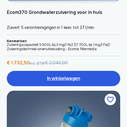
Ecom370 Grondwaterzuivering voor in huis
Zuivert 5 verontreinigingen in 1 keer, tot 37 l/min.
Kenmerken
Zuiveringscapaciteit 5.900L bij 3 mg/l Fe2 (17.700L bij 1 mg/l Fe2)
Zuiveringstechniek ionenuitwisseling - Ecomix filtermedia
Oorspronkelijke
Huidige
€
1.732,50
€
2.040,00
incl. BTW
prijs
prijs
was:
is:
€ 2.040,00.
€ 1.732,50.
In winkelwagen
Dit
product
heeft
meerdere
variaties.