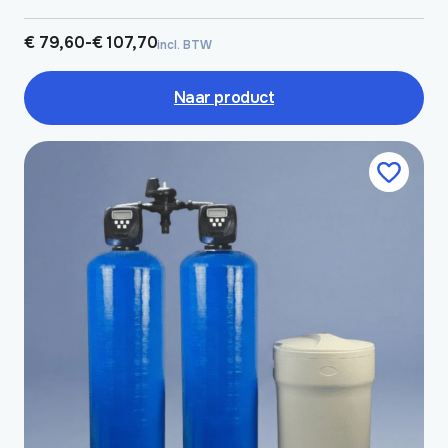
Prijsklasse:
€
79,60
-
€
107,70
incl. BTW
€ 79,60
tot
€ 107,70
Naar product