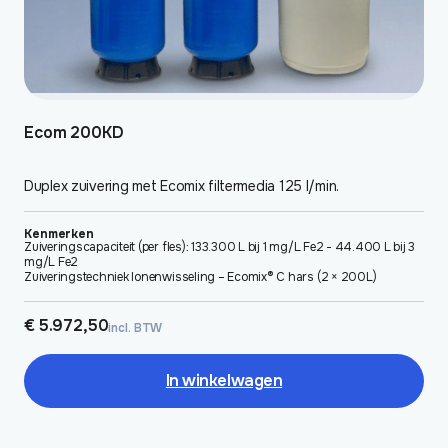
Ecom 200KD
Duplex zuivering met Ecomix filtermedia 125 l/min.
Kenmerken
Zuiveringscapaciteit (per fles): 133.300 L bij 1 mg/L Fe2 - 44.400 L bij 3
mg/L Fe2
Zuiveringstechniek Ionenwisseling – Ecomix® C hars (2 × 200L)
€
5.972,50
incl. BTW
In winkelwagen