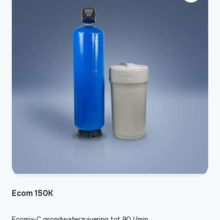
Ecom 150K
Ecomix-C grondwaterzuivering tot 90 l/min.