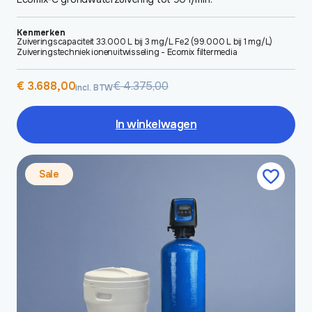
Kenmerken
Zuiveringscapaciteit 33.000 L bij 3 mg/L Fe2 (99.000 L bij 1 mg/L)
Zuiveringstechniek ionenuitwisseling - Ecomix filtermedia
Oorspronkelijke
Huidige
€
3.688,00
€
4.375,00
incl. BTW
prijs
prijs
was:
is:
€ 4.375,00.
€ 3.688,00.
In winkelwagen