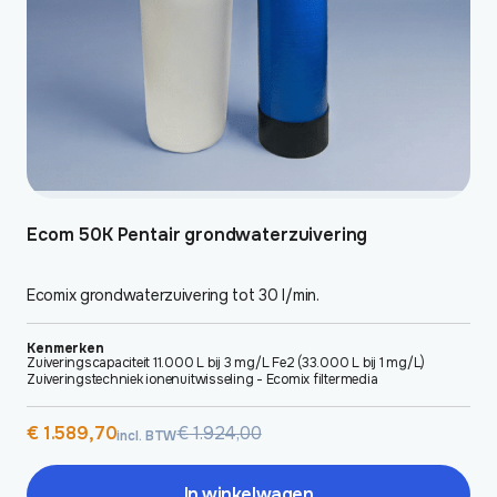
Ecom 50K Pentair grondwaterzuivering
Ecomix grondwaterzuivering tot 30 l/min.
Kenmerken
Zuiveringscapaciteit 11.000 L bij 3 mg/L Fe2 (33.000 L bij 1 mg/L)
Zuiveringstechniek ionenuitwisseling - Ecomix filtermedia
Oorspronkelijke
Huidige
€
1.589,70
€
1.924,00
incl. BTW
prijs
prijs
was:
is:
€ 1.924,00.
€ 1.589,70.
In winkelwagen