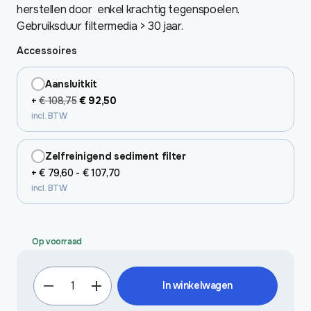
herstellen door enkel krachtig tegenspoelen.
Gebruiksduur filtermedia > 30 jaar.
Accessoires
Aansluitkit
Oorspronkelijke
Huidige
+
€
108,75
€
92,50
incl. BTW
prijs
prijs
was:
is:
€ 108,75.
€ 92,50.
Zelfreinigend sediment filter
Prijsklasse:
+
€
79,60
-
€
107,70
incl. BTW
€ 79,60
tot
€ 107,70
Op voorraad
Pyrox-
In winkelwagen
R30
aantal