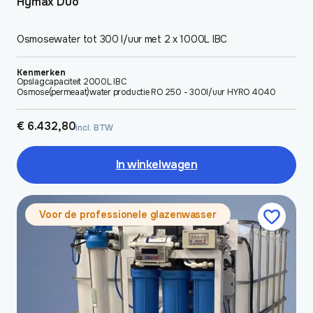
Hymax Duo
Osmosewater tot 300 l/uur met 2 x 1000L IBC
Kenmerken
Opslagcapaciteit 2000L IBC
Osmose(permeaat)water productie RO 250 - 300l/uur HYRO 4040
€
6.432,80
incl. BTW
In winkelwagen
Dit
Voor de professionele glazenwasser
product
heeft
meerdere
variaties.
Deze
optie