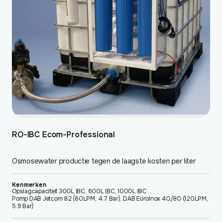
kan
gekozen
worden
op
de
productpagina
RO-IBC Ecom-Professional
Osmosewater productie tegen de laagste kosten per liter
Kenmerken
Opslagcapaciteit 300L IBC, 600L IBC, 1000L IBC
Pomp DAB Jetcom 82 (60LPM, 4.7 Bar), DAB EuroInox 40/80 (120LPM,
5.9 Bar)