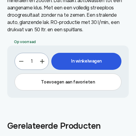
mineralen en zouten. Dat maakt autowassen tot een
aangename klus. Met een een volledig streeploos
droogresultaat zonder na te zemen. Een stralende
auto, glanzende lak. RO-productie met 30 l/min., een
drukvat van 50 ltr. en een spuitlans.
Op voorraad
Carwash
In winkelwagen
at
Home
aantal
Toevoegen aan favorieten
Gerelateerde Producten