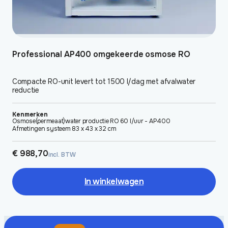
Professional AP400 omgekeerde osmose RO
Compacte RO-unit levert tot 1500 l/dag met afvalwater
reductie
Kenmerken
Osmose(permeaat)water productie RO 60 l/uur - AP400
Afmetingen systeem 83 x 43 x 32 cm
€
988,70
incl. BTW
In winkelwagen