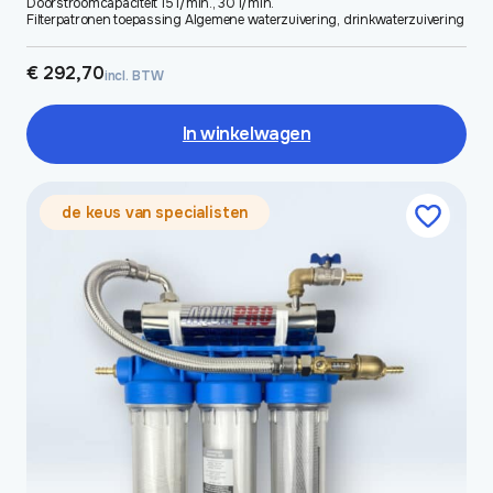
Doorstroomcapaciteit 15 l/min., 30 l/min.
Filterpatronen toepassing Algemene waterzuivering, drinkwaterzuivering
€
292,70
incl. BTW
In winkelwagen
de keus van specialisten