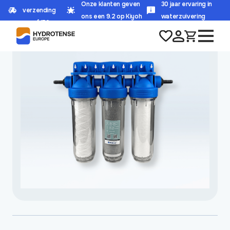
Onze klanten geven
30 jaar ervaring in
verzending
HOME
/
WINKEL
/
REGENWATERZUIVERING
/
RAINMASTER GARDEN
ons een 9.2 op Kiyoh
waterzuivering
vanaf 150,-