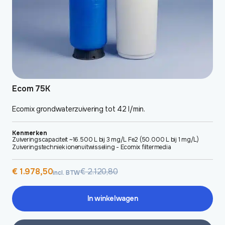
Ecom 75K
Ecomix grondwaterzuivering tot 42 l/min.
Kenmerken
Zuiveringscapaciteit ~16.500 L bij 3 mg/L Fe2 (50.000 L bij 1 mg/L)
Zuiveringstechniek ionenuitwisseling - Ecomix filtermedia
Oorspronkelijke
Huidige
€
1.978,50
€
2.120,80
incl. BTW
prijs
prijs
was:
is:
€ 2.120,80.
€ 1.978,50.
In winkelwagen