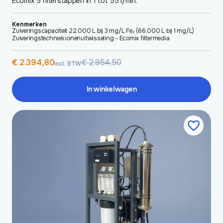
Ecomix 5 filterstappen in 1 tot 55 l/min.
Kenmerken
Zuiveringscapaciteit 22.000 L bij 3 mg/L Fe₂ (66.000 L bij 1 mg/L)
Zuiveringstechniek ionenuitwisseling - Ecomix filtermedia
Oorspronkelijke
Huidige
€
2.394,80
€
2.954,50
incl. BTW
prijs
prijs
was:
is:
€ 2.954,50.
€ 2.394,80.
In winkelwagen