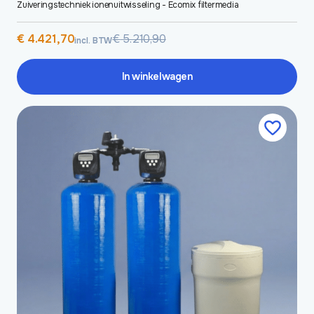
Zuiveringstechniek ionenuitwisseling - Ecomix filtermedia
Oorspronkelijke
Huidige
€
4.421,70
€
5.210,90
incl. BTW
prijs
prijs
was:
is:
€ 5.210,90.
€ 4.421,70.
In winkelwagen