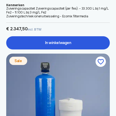
Kenmerken
Zuiveringscapaciteit Zuiveringscapaciteit (per fles): – 33.300 L bij 1 mg/L
Fe2 – 11.100 L bij 3 mg/L Fe2
Zuiveringstechniek ionenuitwisseling - Ecomix filtermedia
€
2.347,50
incl. BTW
In winkelwagen