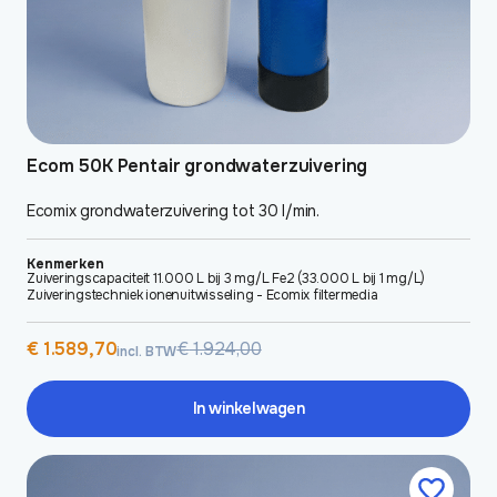
Ecom 50K Pentair grondwaterzuivering
Ecomix grondwaterzuivering tot 30 l/min.
Kenmerken
Zuiveringscapaciteit 11.000 L bij 3 mg/L Fe2 (33.000 L bij 1 mg/L)
Zuiveringstechniek ionenuitwisseling - Ecomix filtermedia
Oorspronkelijke
Huidige
€
1.589,70
€
1.924,00
incl. BTW
prijs
prijs
was:
is:
€ 1.924,00.
€ 1.589,70.
In winkelwagen