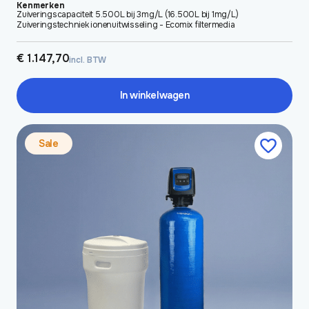
Kenmerken
Zuiveringscapaciteit 5.500L bij 3mg/L (16.500L bij 1mg/L)
Zuiveringstechniek ionenuitwisseling - Ecomix filtermedia
€
1.147,70
incl. BTW
In winkelwagen