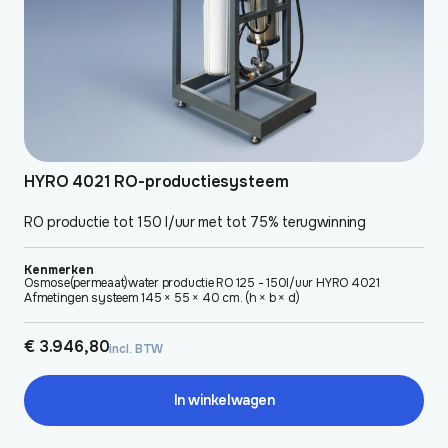
HYRO 4021 RO-productiesysteem
RO productie tot 150 l/uur met tot 75% terugwinning
Kenmerken
Osmose(permeaat)water productie RO 125 - 150l/uur HYRO 4021
Afmetingen systeem 145 × 55 × 40 cm. (h × b × d)
€
3.946,80
incl. BTW
In winkelwagen