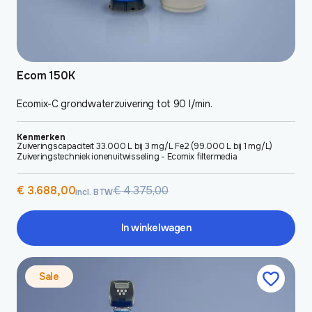
Ecom 150K
Ecomix-C grondwaterzuivering tot 90 l/min.
Kenmerken
Zuiveringscapaciteit 33.000 L bij 3 mg/L Fe2 (99.000 L bij 1 mg/L)
Zuiveringstechniek ionenuitwisseling - Ecomix filtermedia
Oorspronkelijke
Huidige
€
3.688,00
€
4.375,00
incl. BTW
prijs
prijs
was:
is:
€ 4.375,00.
€ 3.688,00.
In winkelwagen