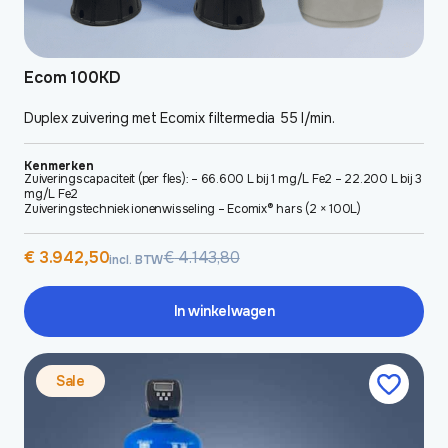
Ecom 100KD
Duplex zuivering met Ecomix filtermedia 55 l/min.
Kenmerken
Zuiveringscapaciteit (per fles): – 66.600 L bij 1 mg/L Fe2 – 22.200 L bij 3
mg/L Fe2
Zuiveringstechniek ionenwisseling – Ecomix® hars (2 × 100L)
Oorspronkelijke
Huidige
€
3.942,50
€
4.143,80
incl. BTW
prijs
prijs
was:
is:
€ 4.143,80.
€ 3.942,50.
In winkelwagen