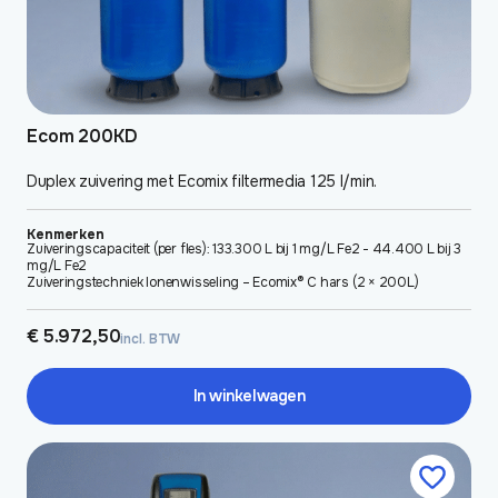
Ecom 200KD
Duplex zuivering met Ecomix filtermedia 125 l/min.
Kenmerken
Zuiveringscapaciteit (per fles): 133.300 L bij 1 mg/L Fe2 - 44.400 L bij 3
mg/L Fe2
Zuiveringstechniek Ionenwisseling – Ecomix® C hars (2 × 200L)
€
5.972,50
incl. BTW
In winkelwagen