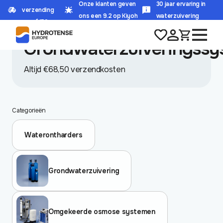
Onze klanten geven
30 jaar ervaring in
verzending
HOME
/
PRODUCT VERZENDKLASSEN
/
ons een 9.2 op Kiyoh
waterzuivering
GRONDWATERZUIVERINGSSYSTEMEN
vanaf 150,-
Grondwaterzuiveringssy
Altijd €68,50 verzendkosten
Categorieën
Waterontharders
Grondwaterzuivering
Omgekeerde osmose systemen