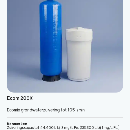
Ecom 200K
Ecomix grondwaterzuivering tot 105 l/min.
Kenmerken
Zuiveringscapaciteit 44.400 L bij 3 mg/L Fe₂ (133.300 L bij 1 mg/L Fe₂)