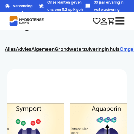
Onze klanten geven
30 jaar ervaring in
verzending
HOME
/
OMGEKEERDE OSMOSE
ons een 9.2 op Kiyoh
waterzuivering
vanaf 150,-
Omgekeerde Osmose
Alles
Advies
Algemeen
Grondwaterzuivering
In huis
Omge