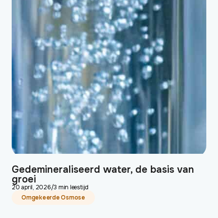
Gedemineraliseerd water, de basis van
groei
20 april, 2026
/
3 min leestijd
Omgekeerde Osmose