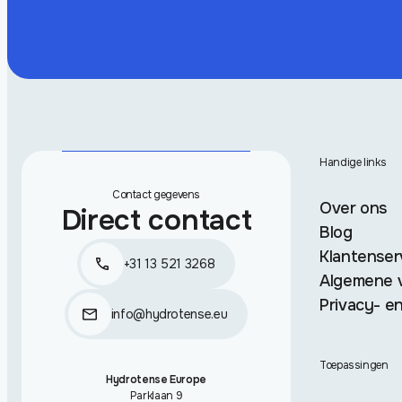
Handige links
Contact gegevens
Over ons
Direct contact
Blog
Klantenser
+31 13 521 3268
Algemene 
Privacy- en
info@hydrotense.eu
Toepassingen
Hydrotense Europe
Parklaan 9