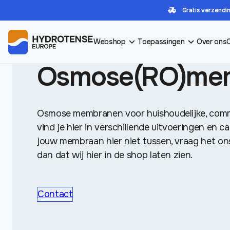
Gratis verzendin
HOME
/
WINKEL
/
FILTERS EN MEMBRANEN
/
OSMOSE(RO)MEMBRANEN
Webshop
Toepassingen
Over ons
Osmose(RO)me
Osmose membranen voor huishoudelijke, comm
vind je hier in verschillende uitvoeringen en c
jouw membraan hier niet tussen, vraag het on
dan dat wij hier in de shop laten zien.
Contact