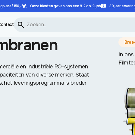
g vanaf 150,-
Onze klanten geven ons een 9.2 op Kiyoh
30 jaar ervarin
Contact
mbranen
Bree
In ons
Filmtec
erciële en industriële RO-systemen
apaciteiten van diverse merken. Staat
s, het leveringsprogramma is breder