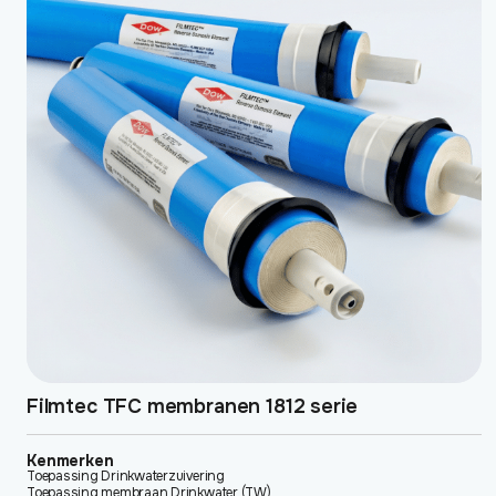
heeft
meerdere
variaties.
Deze
optie
kan
gekozen
worden
op
de
productpagina
Filmtec TFC membranen 1812 serie
Kenmerken
Toepassing Drinkwaterzuivering
Toepassing membraan Drinkwater (TW)