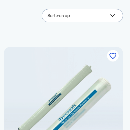
Sorteren op
3
results
available