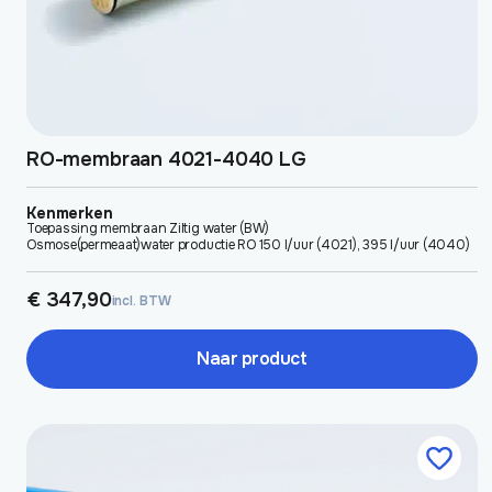
de
productpagina
RO-membraan 4021-4040 LG
Kenmerken
Toepassing membraan Ziltig water (BW)
Osmose(permeaat)water productie RO 150 l/uur (4021), 395 l/uur (4040)
€
347,90
incl. BTW
Naar product
Dit
product