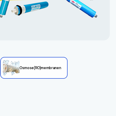
Osmose(RO)membranen