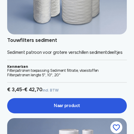
productpagina
Touwfilters sediment
Sediment patroon voor grotere verschillen sedimentdeeltjes
Kenmerken
Filterpatronen toepassing Sediment filtratie, vloeistoffen
Filterpatronen lengte 5", 10", 20"
Prijsklasse:
€
3,45
-
€
42,70
incl. BTW
€ 3,45
tot
€ 42,70
Naar product
Dit
product