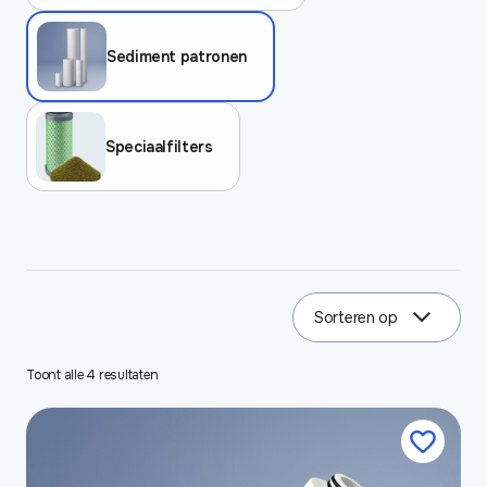
Sediment patronen
Speciaalfilters
Sorteren op
3
results
Toont alle 4 resultaten
available
Dit
product
heeft