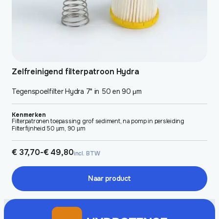
de
productpagina
Zelfreinigend filterpatroon Hydra
Tegenspoelfilter Hydra 7" in 50 en 90 μm
Kenmerken
Filterpatronen toepassing grof sediment, na pomp in persleiding
Filterfijnheid 50 µm, 90 µm
Prijsklasse:
€
37,70
-
€
49,80
incl. BTW
€ 37,70
tot
€ 49,80
Naar product