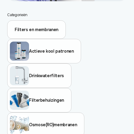
Categorieën
Filters en membranen
Actieve kool patronen
Drinkwaterfilters
Filterbehuizingen
Osmose(RO)membranen