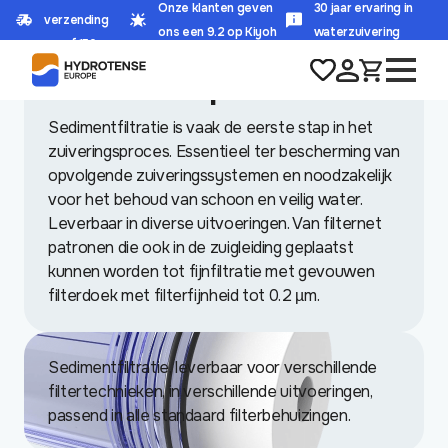
Onze klanten geven
30 jaar ervaring in
verzending
HOME
/
WINKEL
/
FILTERS EN MEMBRANEN
/
SEDIMENT PATRONEN
ons een 9.2 op Kiyoh
waterzuivering
vanaf 150,-
Sediment patronen
Sedimentfiltratie is vaak de eerste stap in het
zuiveringsproces. Essentieel ter bescherming van
opvolgende zuiveringssystemen en noodzakelijk
voor het behoud van schoon en veilig water.
Leverbaar in diverse uitvoeringen. Van filternet
patronen die ook in de zuigleiding geplaatst
kunnen worden tot fijnfiltratie met gevouwen
filterdoek met filterfijnheid tot 0.2 µm.
Sedimentfiltratie, leverbaar voor verschillende
filtertechnieken, in verschillende uitvoeringen,
passend in alle standaard filterbehuizingen.