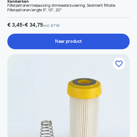
Kenmerken
Filterpatronen toepassing drinkwaterzuivering, Sediment filtratie
Filterpatronen lengte 5", 10", 20"
Prijsklasse:
€
3,45
-
€
34,75
incl. BTW
€ 3,45
tot
€ 34,75
Naar product
Dit
product
heeft
meerdere
variaties.
Deze
optie
kan
gekozen
worden
op