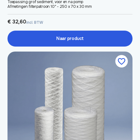
Toepassing grof sediment, voor en na pomp
Afmetingen filterpatroon 10" - 250 x 70 x 30 mm
€
32,60
incl. BTW
Naar product
Dit
product
heeft
meerdere
variaties.
Deze
optie
kan
gekozen
worden
op
de