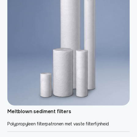
heeft
meerdere
variaties.
Deze
optie
kan
gekozen
worden
op
de
productpagina
Meltblown sediment filters
Polypropyleen filterpatronen met vaste filterfijnheid