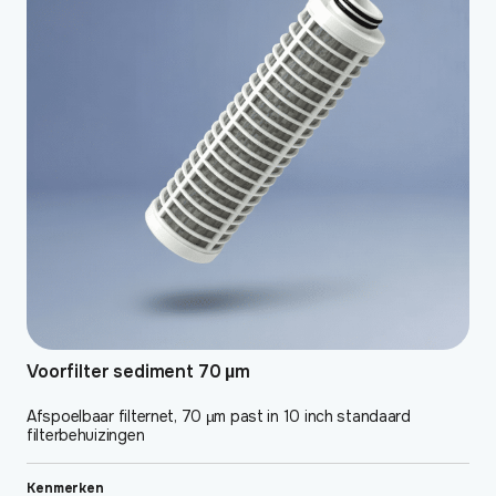
meerdere
variaties.
Deze
optie
kan
gekozen
worden
op
de
productpagina
Voorfilter sediment 70 µm
Afspoelbaar filternet, 70 µm past in 10 inch standaard
filterbehuizingen
Kenmerken