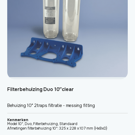
optie
kan
gekozen
worden
op
de
productpagina
Filterbehuizing Duo 10″clear
Behuizing 10" 2traps filtratie - messing fitting
Kenmerken
Model 10", Duo, Filterbehuizing, Standaard
Afmetingen filterbehuizing 10": 325 x 228 x 107 mm (HxBxD)