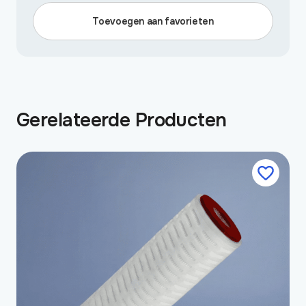
aantal
Toevoegen aan favorieten
Gerelateerde Producten
Dit
product
heeft
meerdere
variaties.
Deze
optie
kan
gekozen