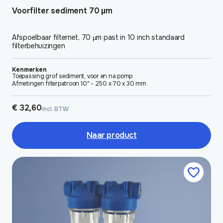
Voorfilter sediment 70 µm
Afspoelbaar filternet, 70 µm past in 10 inch standaard
filterbehuizingen
Kenmerken
Toepassing grof sediment, voor en na pomp
Afmetingen filterpatroon 10" - 250 x 70 x 30 mm
€
32,60
incl. BTW
Naar product
Dit
product
heeft
meerdere
variaties.
Deze