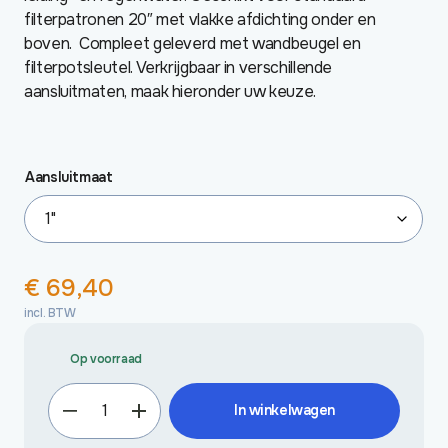
filterpatronen 20″ met vlakke afdichting onder en
boven. Compleet geleverd met wandbeugel en
filterpotsleutel. Verkrijgbaar in verschillende
aansluitmaten, maak hieronder uw keuze.
Aansluitmaat
€
69,40
incl. BTW
Op voorraad
Filterbehuizing
In winkelwagen
20"
clear