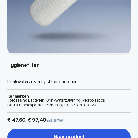
worden
op
de
productpagina
Hygiënefilter
Drinkwaterzuiveringsfilter bacteriën
Kenmerken
Toepassing Bacteriën, Drinkwaterzuivering, Microplastics
Doorstroomcapaciteit 15l/min. bij 10", 25l/min. bij 20"
Prijsklasse:
€
47,60
-
€
97,40
incl. BTW
€ 47,60
tot
€ 97,40
Naar product