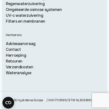
Regenwaterzuivering
Omgekeerde osmose systemen
UV-c waterzuivering
Filters en membranen
Klantservice
Adviesaanvraag
Contact
Herroeping
Retouren
Verzendkosten
Wateranalyse
© 2026 Hydrotense Europe
/ KVK 17099611
/ BTW NL806188091B01