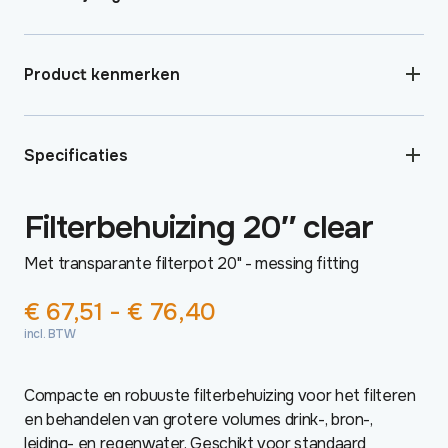
Product kenmerken
Specificaties
Filterbehuizing 20″ clear
Met transparante filterpot 20" - messing fitting
Prijsklasse:
€
67,51
-
€
76,40
€ 67,51
incl. BTW
tot
€ 76,40
Compacte en robuuste filterbehuizing voor het filteren
en behandelen van grotere volumes drink-, bron-,
leiding- en regenwater. Geschikt voor standaard