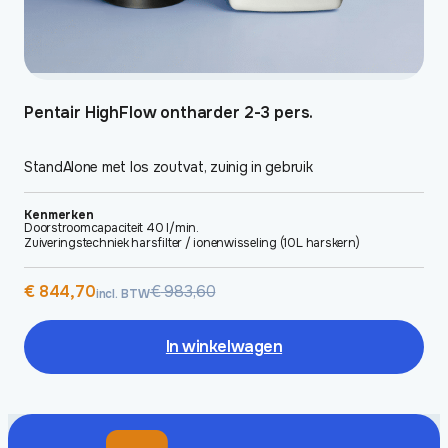
Pentair HighFlow ontharder 2-3 pers.
StandAlone met los zoutvat, zuinig in gebruik
Kenmerken
Doorstroomcapaciteit 40 l/min.
Zuiveringstechniek harsfilter / ionenwisseling (10L harskern)
Oorspronkelijke
Huidige
€
844,70
€
983,60
incl. BTW
prijs
prijs
was:
is:
€ 983,60.
€ 844,70.
In winkelwagen