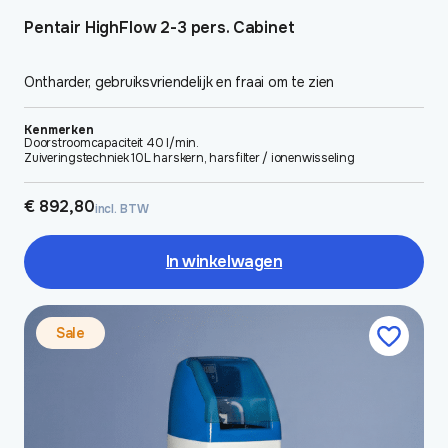
Pentair HighFlow 2-3 pers. Cabinet
Ontharder, gebruiksvriendelijk en fraai om te zien
Kenmerken
Doorstroomcapaciteit 40 l/min.
Zuiveringstechniek 10L harskern, harsfilter / ionenwisseling
€
892,80
incl. BTW
In winkelwagen