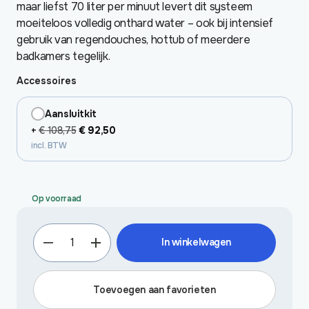
maar liefst 70 liter per minuut levert dit systeem
moeiteloos volledig onthard water – ook bij intensief
gebruik van regendouches, hottub of meerdere
badkamers tegelijk.
Accessoires
Aansluitkit
Oorspronkelijke
Huidige
+
€
108,75
€
92,50
incl. BTW
prijs
prijs
was:
is:
€ 108,75.
€ 92,50.
Op voorraad
Pentair
In winkelwagen
HighFlow
grootverbruik
aantal
Toevoegen aan favorieten