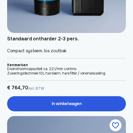
Standaard ontharder 2-3 pers.
Compact systeem, los zoutbak
Kenmerken
Doorstroomcapaciteit ca. 22 l/min continu
Zuiveringstechniek 10L harskern, harsfilter / ionenwisseling
€
764,70
incl. BTW
In winkelwagen