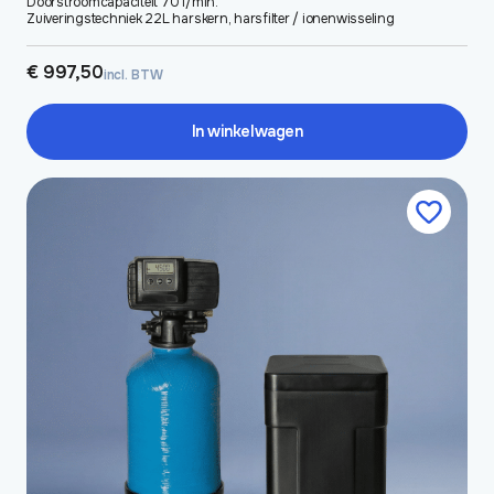
Doorstroomcapaciteit 70 l/min.
Zuiveringstechniek 22L harskern, harsfilter / ionenwisseling
€
997,50
incl. BTW
In winkelwagen