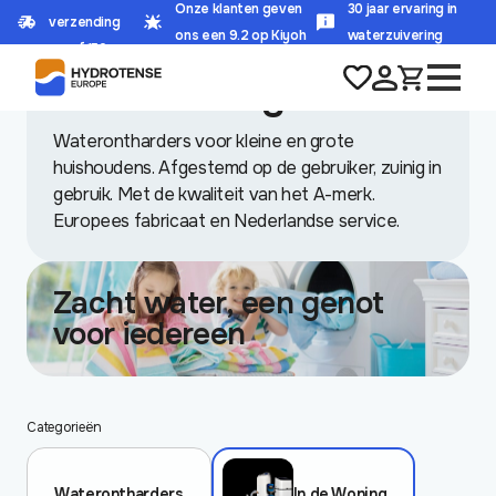
Onze klanten geven
30 jaar ervaring in
verzending
HOME
/
WINKEL
/
WATERONTHARDERS
/
IN DE WONING
ons een 9.2 op Kiyoh
waterzuivering
vanaf 150,-
In de Woning
Waterontharders voor kleine en grote
huishoudens. Afgestemd op de gebruiker, zuinig in
gebruik. Met de kwaliteit van het A-merk.
Europees fabricaat en Nederlandse service.
Zacht water, een genot
voor iedereen
Categorieën
Waterontharders
In de Woning