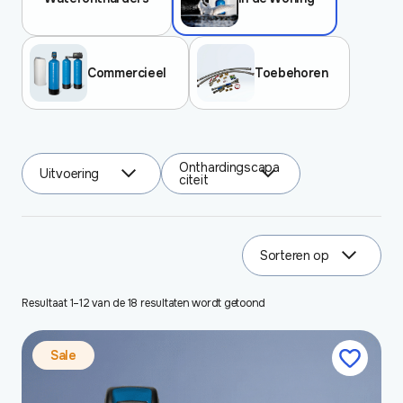
Commercieel
Toebehoren
Onthardingscapa
Uitvoering
citeit
4
4
results
results
available
available
Sorteren op
3
results
Resultaat 1–12 van de 18 resultaten wordt getoond
available