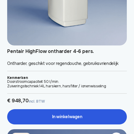
Pentair HighFlow ontharder 4-6 pers.
Ontharder, geschikt voor regendouche, gebruiksvriendelijk
Kenmerken
Doorstroomcapaciteit 50 l/min.
Zuiveringstechniek 14L harskern, harsfilter / ionenwisseling
€
948,70
incl. BTW
In winkelwagen