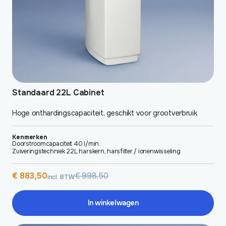
Standaard 22L Cabinet
Hoge onthardingscapaciteit, geschikt voor grootverbruik
Kenmerken
Doorstroomcapaciteit 40 l/min.
Zuiveringstechniek 22L harskern, harsfilter / ionenwisseling
Oorspronkelijke
Huidige
€
883,50
€
998,50
incl. BTW
prijs
prijs
was:
is:
€ 998,50.
€ 883,50.
In winkelwagen