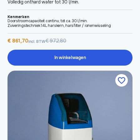
Volledig onthard water tot 30 l/min.
Kenmerken
Doorstroomcapaciteit continu, tot ca. 30 l/min.
Zuiveringstechniek 14L harskern, harsfilter / ionenwisseling
Oorspronkelijke
Huidige
€
861,70
€
972,80
incl. BTW
prijs
prijs
was:
is:
€ 972,80.
€ 861,70.
In winkelwagen