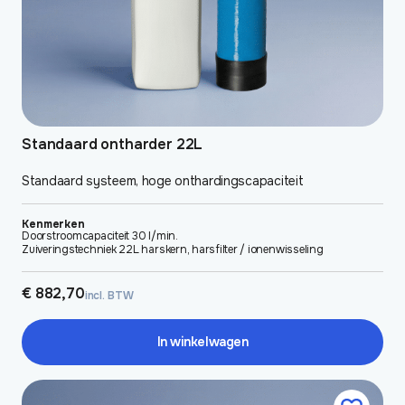
Standaard ontharder 22L
Standaard systeem, hoge onthardingscapaciteit
Kenmerken
Doorstroomcapaciteit 30 l/min.
Zuiveringstechniek 22L harskern, harsfilter / ionenwisseling
€
882,70
incl. BTW
In winkelwagen