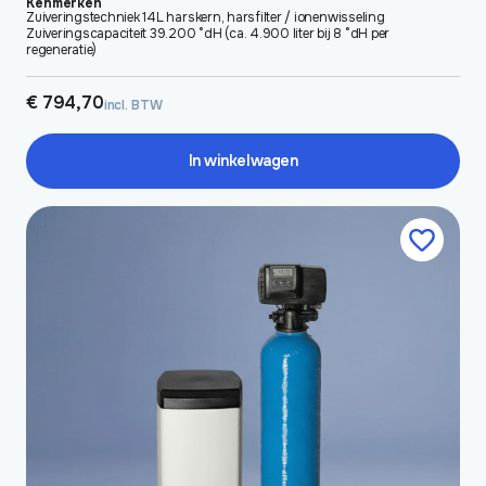
Kenmerken
Zuiveringstechniek 14L harskern, harsfilter / ionenwisseling
Zuiveringscapaciteit 39.200 °dH (ca. 4.900 liter bij 8 °dH per
regeneratie)
€
794,70
incl. BTW
In winkelwagen