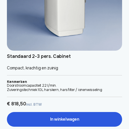
Standaard 2-3 pers. Cabinet
Compact, krachtig en zuinig
Kenmerken
Doorstroomcapaciteit 22 l/min.
Zuiveringstechniek 10L harskern, harsfilter / ionenwisseling
€
818,50
incl. BTW
In winkelwagen