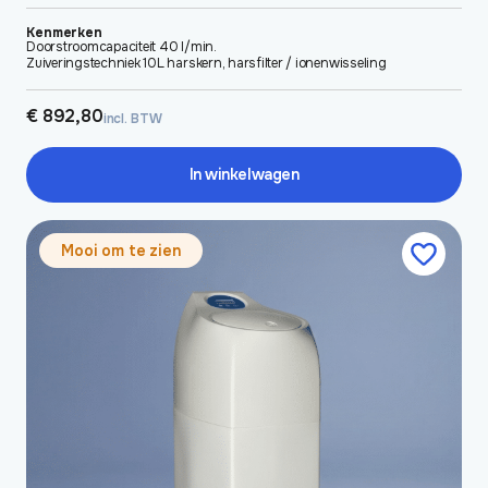
Kenmerken
Doorstroomcapaciteit 40 l/min.
Zuiveringstechniek 10L harskern, harsfilter / ionenwisseling
€
892,80
incl. BTW
In winkelwagen
Mooi om te zien