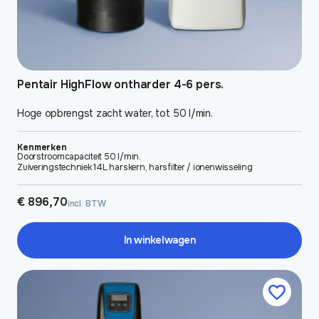
Pentair HighFlow ontharder 4-6 pers.
Hoge opbrengst zacht water, tot 50 l/min.
Kenmerken
Doorstroomcapaciteit 50 l/min.
Zuiveringstechniek 14L harskern, harsfilter / ionenwisseling
€
896,70
incl. BTW
In winkelwagen