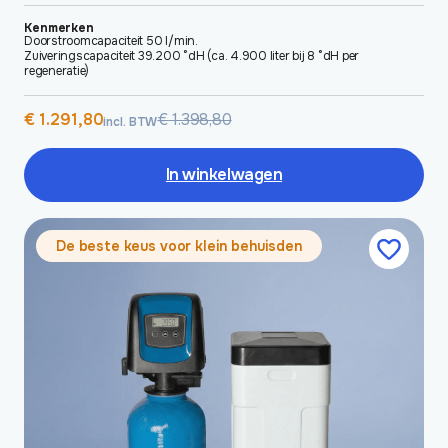
Kenmerken
Doorstroomcapaciteit 50 l/min.
Zuiveringscapaciteit 39.200 °dH (ca. 4.900 liter bij 8 °dH per
regeneratie)
Oorspronkelijke
Huidige
€
1.291,80
€
1.398,80
incl. BTW
prijs
prijs
was:
is:
€ 1.398,80.
€ 1.291,80.
In winkelwagen
De beste keus voor klein behuisden