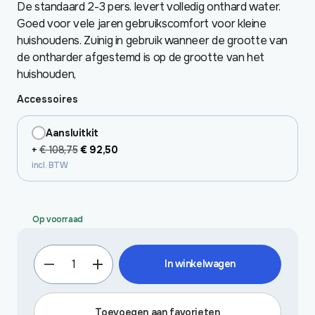
De standaard 2-3 pers. levert volledig onthard water.
Goed voor vele jaren gebruikscomfort voor kleine
huishoudens. Zuinig in gebruik wanneer de grootte van
de ontharder afgestemd is op de grootte van het
huishouden,
Accessoires
Aansluitkit
Oorspronkelijke
Huidige
+
€
108,75
€
92,50
incl. BTW
prijs
prijs
was:
is:
€ 108,75.
€ 92,50.
Op voorraad
Standaard
In winkelwagen
ontharder
2-
3
Toevoegen aan favorieten