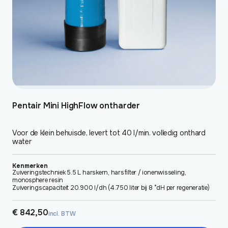
Pentair Mini HighFlow ontharder
Voor de klein behuisde, levert tot 40 l/min. volledig onthard
water
Kenmerken
Zuiveringstechniek 5.5 L harskern, harsfilter / ionenwisseling,
monosphere resin
Zuiveringscapaciteit 20.900 l/dh (4.750 liter bij 8 °dH per regeneratie)
€
842,50
incl. BTW